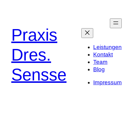
Zum
Inhalt
springen
Praxis
Leistungen
Dres.
Kontakt
Team
Sensse
Blog
Impressum