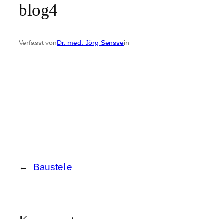
blog4
Verfasst von
Dr. med. Jörg Sensse
in
←
Baustelle